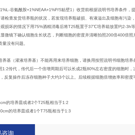
BS+1%L-谷氨酰胺+1%NEAA+1%P/S贴壁1）收货前根据说明书培养条
，请检查发货培养瓶的状况，若发现培养瓶破损、有液溢出及细胞有污染
观损坏的情况下用75%酒精消毒后将T25瓶置于37℃培养箱放置约2-3h
在显微镜下确认细胞生长状态，判断细胞的密度并清晰拍照200倍400倍
质量没有问题。
培养基（灌液培养基）不能再用来培养细胞，请换用按照说明书细胞培养条
照1:2传代，传代后一个倍增周期后可以长成2瓶80%左右密度的细胞时，
传代，反复操作后冻存细胞种子大约3个以上。后续根据细胞倍增效率和密
6cm的培养皿或者2个T25瓶相当于1:2
10cm的培养皿或者1个T75瓶相当于1:3
品咨询