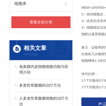
细胞库
MEM+10%F
2）收到细胞后
3）收货后没有外
查看全部分类
4）细胞稳定后
馈默认接受细胞
相关文章
备注：运输用的
比例前几次都按
ARTICLES
细胞继续1:2
兔角膜内皮细胞细胞功能与应
用介绍
传代比例：
1个T25瓶传2个
多发性骨髓瘤的治疗方法
1个T25瓶传1个
人多发性骨髓瘤细胞的治疗方
法
产