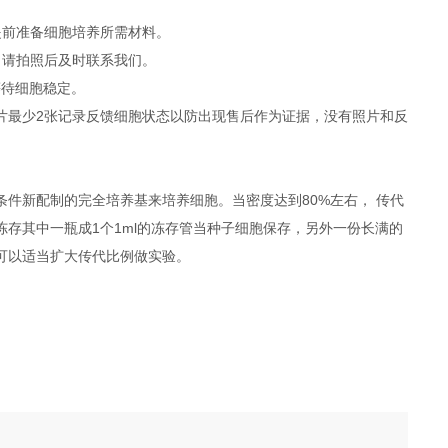
件，提前准备细胞培养所需材料。
，请拍照后及时联系我们。
等待细胞稳定。
照片最少2张记录反馈细胞状态以防出现售后作为证据，没有照片和反
件新配制的完全培养基来培养细胞。当密度达到80%左右， 传代
冻存其中一瓶成1个1ml的冻存管当种子细胞保存，另外一份长满的
度可以适当扩大传代比例做实验。