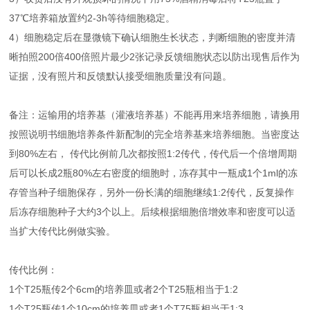
37℃培养箱放置约2-3h等待细胞稳定。
4）细胞稳定后在显微镜下确认细胞生长状态，判断细胞的密度并清
晰拍照200倍400倍照片最少2张记录反馈细胞状态以防出现售后作为
证据，没有照片和反馈默认接受细胞质量没有问题。
备注：运输用的培养基（灌液培养基）不能再用来培养细胞，请换用
按照说明书细胞培养条件新配制的完全培养基来培养细胞。当密度达
到80%左右， 传代比例前几次都按照1:2传代，传代后一个倍增周期
后可以长成2瓶80%左右密度的细胞时，冻存其中一瓶成1个1ml的冻
存管当种子细胞保存，另外一份长满的细胞继续1:2传代，反复操作
后冻存细胞种子大约3个以上。后续根据细胞倍增效率和密度可以适
当扩大传代比例做实验。
传代比例：
1个T25瓶传2个6cm的培养皿或者2个T25瓶相当于1:2
1个T25瓶传1个10cm的培养皿或者1个T75瓶相当于1:3