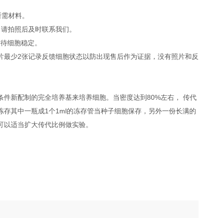
所需材料。
，请拍照后及时联系我们。
等待细胞稳定。
照片最少2张记录反馈细胞状态以防出现售后作为证据，没有照片和反
件新配制的完全培养基来培养细胞。当密度达到80%左右， 传代
冻存其中一瓶成1个1ml的冻存管当种子细胞保存，另外一份长满的
度可以适当扩大传代比例做实验。