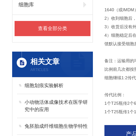
细胞库
1640（或IM
2）收到细胞后
3）收货后没有外
查看全部分类
4）细胞稳定后
馈默认接受细胞
相关文章
备注：运输用的
比例前几次都按
ARTICLES
细胞继续1:2
细胞划痕实验解析
传代比例：
小动物活体成像技术在医学研
1个T25瓶传2个
究中的应用
1个T25瓶传1个
兔胚胎成纤维细胞生物学特性
产