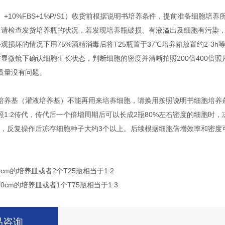
DM）+10%FBS+1%P/S1）收货前根据说明书培养条件，提前准备细胞培养
，请检查发货培养瓶的状况，若发现培养瓶破损、有液溢出及细胞有污染
观损坏的情况下用75%酒精消毒后将T25瓶置于37℃培养箱放置约2-3h
在显微镜下确认细胞生长状态，判断细胞的密度并清晰拍照200倍400倍
质量没有问题。
培养基（灌液培养基）不能再用来培养细胞，请换用按照说明书细胞培养条
照1:2传代，传代后一个倍增周期后可以长成2瓶80%左右密度的细胞时，
传代，反复操作后冻存细胞种子大约3个以上。后续根据细胞倍增效率和密
6cm的培养皿或者2个T25瓶相当于1:2
10cm的培养皿或者1个T75瓶相当于1:3
品咨询