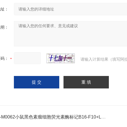
地址：
说明：
证码：
请输入计算结果（填写阿拉
C-M0062小鼠黑色素瘤细胞荧光素酶标记B16-F10+LUC