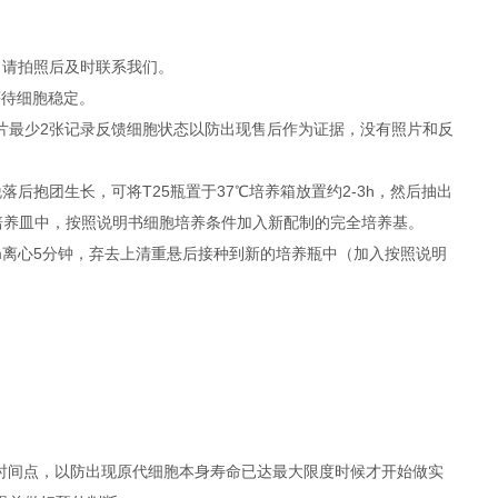
，请拍照后及时联系我们。
等待细胞稳定。
照片最少2张记录反馈细胞状态以防出现售后作为证据，没有照片和反
抱团生长，可将T25瓶置于37℃培养箱放置约2-3h，然后抽出
者培养皿中，按照说明书细胞培养条件加入新配制的完全培养基。
rpm离心5分钟，弃去上清重悬后接种到新的培养瓶中（加入按照说明
时间点，以防出现原代细胞本身寿命已达最大限度时候才开始做实