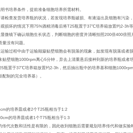
说明书培养条件，提前准备细胞培养所需材料。
，请检查发货培养瓶的状况，若发现培养瓶破损、有液溢出及细胞有污染
观损坏的情况下用75%酒精消毒后将T25瓶置于37℃培养箱放置约2-3h
在显微镜下确认细胞生长状态，判断细胞的密度并清晰拍照200倍400倍
质量没有问题。
在运输过程中由于运输颠簸贴壁细胞会有脱落的现象，如发现有脱落或者脱落后
未贴壁细胞1000rpm离心5分钟，弃去上清重悬后接种到新的培养瓶或
25瓶置于37℃培养箱放置约2-3h，然后抽出瓶中的培养基和细胞1000
新配制的完全培养基）。
6cm的培养皿或者2个T25瓶相当于1:2
10cm的培养皿或者1个T75瓶相当于1:3
胞的传代次数和活性是有限的，因此收到细胞后需要规划培养传代和做实验