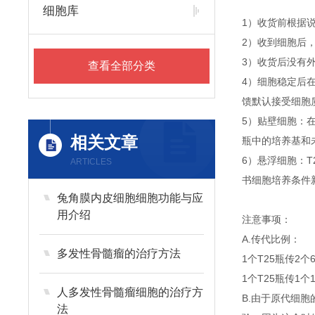
细胞库
1）收货前根据
2）收到细胞后
3）收货后没有外
查看全部分类
4）细胞稳定后
馈默认接受细胞
5）贴壁细胞：
相关文章
瓶中的培养基和
6）悬浮细胞：T
ARTICLES
书细胞培养条件
兔角膜内皮细胞细胞功能与应
用介绍
注意事项：
A.传代比例：
多发性骨髓瘤的治疗方法
1个T25瓶传2个
1个T25瓶传1个
人多发性骨髓瘤细胞的治疗方
B.由于原代细
法