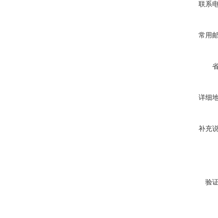
联系
常用
详细
补充
验