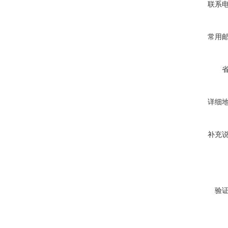
联系
常用
详细
补充
验