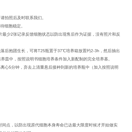
，请拍照后及时联系我们。
等待细胞稳定。
照片最少2张记录反馈细胞状态以防出现售后作为证据，没有照片和反
抱团生长，可将T25瓶置于37℃培养箱放置约2-3h，然后抽出
者培养皿中，按照说明书细胞培养条件加入新配制的完全培养基。
rpm离心5分钟，弃去上清重悬后接种到新的培养瓶中（加入按照说明
时间点，以防出现原代细胞本身寿命已达最大限度时候才开始做实