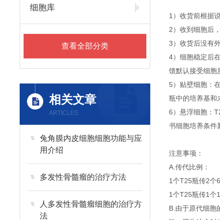
细胞库
1）收货前根据
2）收到细胞后
3）收货后没有外
查看全部分类
4）细胞稳定后
馈默认接受细胞
5）贴壁细胞：
相关文章
瓶中的培养基和
6）悬浮细胞：T
ARTICLES
书细胞培养条件
兔角膜内皮细胞细胞功能与应
用介绍
注意事项：
A.传代比例：
多发性骨髓瘤的治疗方法
1个T25瓶传2个
1个T25瓶传1个
人多发性骨髓瘤细胞的治疗方
B.由于原代细
法