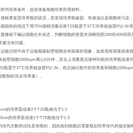
说明书培养条件，提前准备细胞培养所需材料。
，请检查发货培养瓶的状况，若发现培养瓶破损、有液溢出及细胞有污染
观损坏的情况下用75%酒精消毒后将T25瓶置于37℃培养箱放置约2-3h
在显微镜下确认细胞生长状态，判断细胞的密度并清晰拍照200倍400倍
质量没有问题。
在运输过程中由于运输颠簸贴壁细胞会有脱落的现象，如发现有脱落或者脱落后
未贴壁细胞1000rpm离心5分钟，弃去上清重悬后接种到新的培养瓶或
25瓶置于37℃培养箱放置约2-3h，然后抽出瓶中的培养基和细胞1000
新配制的完全培养基）。
6cm的培养皿或者2个T25瓶相当于1:2
10cm的培养皿或者1个T75瓶相当于1:3
胞的传代次数和活性是有限的，因此收到细胞后需要规划培养传代和做实验