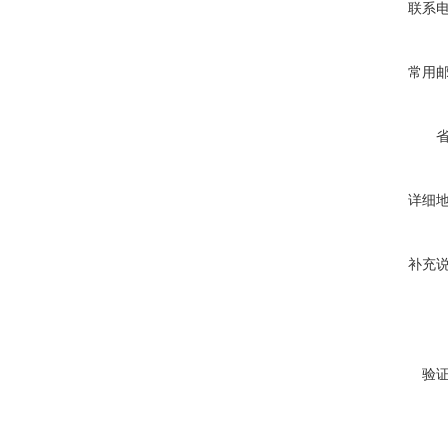
联系
常用
详细
补充
验