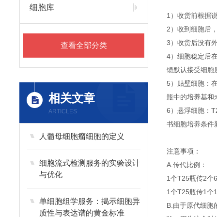
细胞库
1）收货前根据
2）收到细胞后
3）收货后没有外
查看全部分类
4）细胞稳定后
馈默认接受细胞
5）贴壁细胞：
相关文章
瓶中的培养基和
6）悬浮细胞：T
ARTICLES
书细胞培养条件
人髓母细胞瘤细胞的定义
注意事项：
细胞流式检测服务的实验设计
A.传代比例：
与优化
1个T25瓶传2个
1个T25瓶传1个
单细胞组学服务：揭示细胞异
B.由于原代细
质性与表达谱的黄金标准