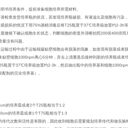
说明书培养条件，提前准备细胞培养所需材料。
，请检查发货培养瓶的状况，若发现培养瓶破损、有液溢出及细胞有污染
观损坏的情况下用75%酒精消毒后将T25瓶置于37℃培养箱放置约2-3h
在显微镜下确认细胞生长状态，判断细胞的密度并清晰拍照200倍400倍
质量没有问题。
在运输过程中由于运输颠簸贴壁细胞会有脱落的现象，如发现有脱落或者脱落后
未贴壁细胞1000rpm离心5分钟，弃去上清重悬后接种到新的培养瓶或
25瓶置于37℃培养箱放置约2-3h，然后抽出瓶中的培养基和细胞1000
新配制的完全培养基）。
6cm的培养皿或者2个T25瓶相当于1:2
10cm的培养皿或者1个T75瓶相当于1:3
胞的传代次数和活性是有限的，因此收到细胞后需要规划培养传代和做实验