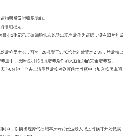
，请拍照后及时联系我们。
等待细胞稳定。
照片最少2张记录反馈细胞状态以防出现售后作为证据，没有照片和反
抱团生长，可将T25瓶置于37℃培养箱放置约2-3h，然后抽出
者培养皿中，按照说明书细胞培养条件加入新配制的完全培养基。
rpm离心5分钟，弃去上清重悬后接种到新的培养瓶中（加入按照说明
时间点，以防出现原代细胞本身寿命已达最大限度时候才开始做实