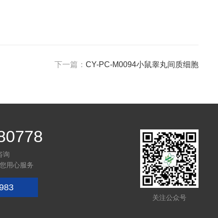
下一篇：
CY-PC-M0094小鼠睾丸间质细胞
80778
咨询
您用心服务
983
关注公众号