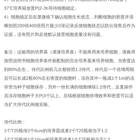
37℃培养箱放置约2-3h等待细胞稳定。
4）细胞稳定后在显微镜下确认细胞生长状态，判断细胞的密度并清
晰拍照200倍400倍照片最少2张记录反馈细胞状态以防出现售后作为
证据，没有照片和反馈默认接受细胞质量没有问题。
备注：运输用的培养基（灌液培养基）不能再用来培养细胞，请换用
按照说明书细胞培养条件新配制的完全培养基来培养细胞。当密度达
到80%左右， 传代比例前几次都按照1:2传代，传代后一个倍增周期
后可以长成2瓶80%左右密度的细胞时，冻存其中一瓶成1个1ml的冻
存管当种子细胞保存，另外一份长满的细胞继续1:2传代，反复操作
后冻存细胞种子大约3个以上。后续根据细胞倍增效率和密度可以适
当扩大传代比例做实验。
传代比例：
1个T25瓶传2个6cm的培养皿或者2个T25瓶相当于1:2
1个T25瓶传1个10cm的培养皿或者1个T75瓶相当于1:3