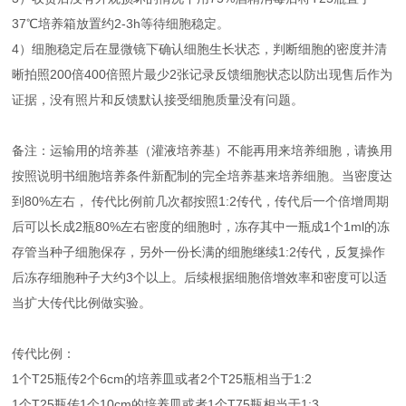
37℃培养箱放置约2-3h等待细胞稳定。
4）细胞稳定后在显微镜下确认细胞生长状态，判断细胞的密度并清
晰拍照200倍400倍照片最少2张记录反馈细胞状态以防出现售后作为
证据，没有照片和反馈默认接受细胞质量没有问题。
备注：运输用的培养基（灌液培养基）不能再用来培养细胞，请换用
按照说明书细胞培养条件新配制的完全培养基来培养细胞。当密度达
到80%左右， 传代比例前几次都按照1:2传代，传代后一个倍增周期
后可以长成2瓶80%左右密度的细胞时，冻存其中一瓶成1个1ml的冻
存管当种子细胞保存，另外一份长满的细胞继续1:2传代，反复操作
后冻存细胞种子大约3个以上。后续根据细胞倍增效率和密度可以适
当扩大传代比例做实验。
传代比例：
1个T25瓶传2个6cm的培养皿或者2个T25瓶相当于1:2
1个T25瓶传1个10cm的培养皿或者1个T75瓶相当于1:3