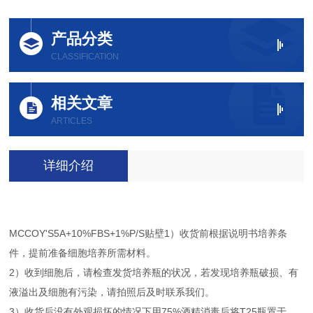
产品分类
CLASSIFICATION
相关文章
ARTICLES
详细介绍
MCCOY'S5A+10%FBS+1%P/S贴壁1）收货前根据说明书培养条
件，提前准备细胞培养所需材料。
2）收到细胞后，请检查发货培养瓶的状况，若发现培养瓶破损、有
液溢出及细胞有污染，请拍照后及时联系我们。
3）收货后没有外观损坏的情况下用75%酒精消毒后将T25瓶置于