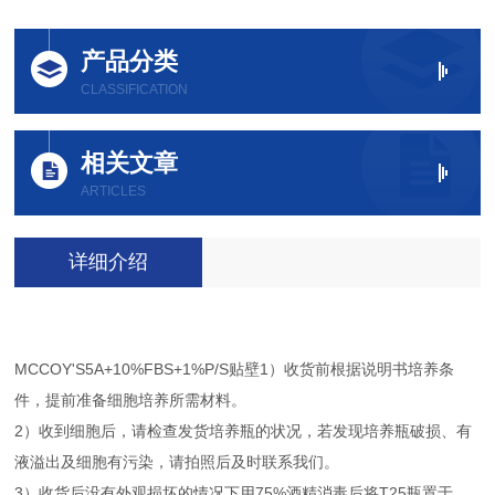
产品分类
CLASSIFICATION
相关文章
ARTICLES
详细介绍
MCCOY'S5A+10%FBS+1%P/S贴壁1）收货前根据说明书培养条
件，提前准备细胞培养所需材料。
2）收到细胞后，请检查发货培养瓶的状况，若发现培养瓶破损、有
液溢出及细胞有污染，请拍照后及时联系我们。
3）收货后没有外观损坏的情况下用75%酒精消毒后将T25瓶置于