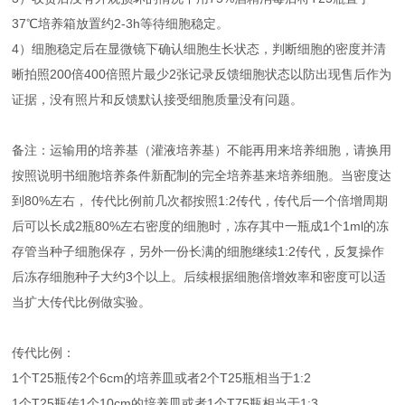
37℃培养箱放置约2-3h等待细胞稳定。
4）细胞稳定后在显微镜下确认细胞生长状态，判断细胞的密度并清
晰拍照200倍400倍照片最少2张记录反馈细胞状态以防出现售后作为
证据，没有照片和反馈默认接受细胞质量没有问题。
备注：运输用的培养基（灌液培养基）不能再用来培养细胞，请换用
按照说明书细胞培养条件新配制的完全培养基来培养细胞。当密度达
到80%左右， 传代比例前几次都按照1:2传代，传代后一个倍增周期
后可以长成2瓶80%左右密度的细胞时，冻存其中一瓶成1个1ml的冻
存管当种子细胞保存，另外一份长满的细胞继续1:2传代，反复操作
后冻存细胞种子大约3个以上。后续根据细胞倍增效率和密度可以适
当扩大传代比例做实验。
传代比例：
1个T25瓶传2个6cm的培养皿或者2个T25瓶相当于1:2
1个T25瓶传1个10cm的培养皿或者1个T75瓶相当于1:3