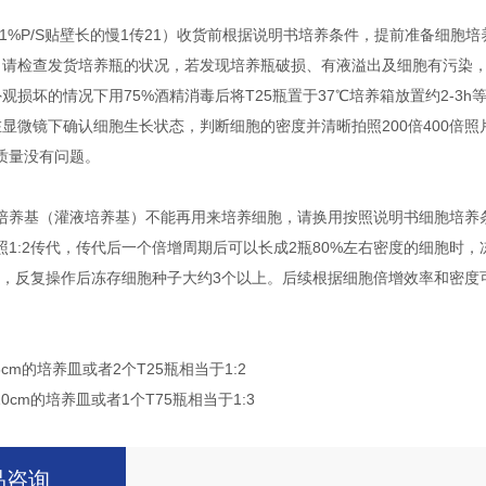
FBS+1%P/S贴壁长的慢1传21）收货前根据说明书培养条件，提前准备细胞
，请检查发货培养瓶的状况，若发现培养瓶破损、有液溢出及细胞有污染
观损坏的情况下用75%酒精消毒后将T25瓶置于37℃培养箱放置约2-3h
在显微镜下确认细胞生长状态，判断细胞的密度并清晰拍照200倍400倍
质量没有问题。
培养基（灌液培养基）不能再用来培养细胞，请换用按照说明书细胞培养条
照1:2传代，传代后一个倍增周期后可以长成2瓶80%左右密度的细胞时，
传代，反复操作后冻存细胞种子大约3个以上。后续根据细胞倍增效率和密
6cm的培养皿或者2个T25瓶相当于1:2
10cm的培养皿或者1个T75瓶相当于1:3
品咨询