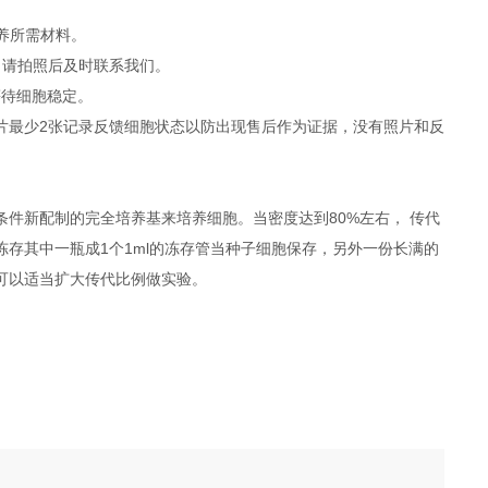
培养所需材料。
，请拍照后及时联系我们。
等待细胞稳定。
照片最少2张记录反馈细胞状态以防出现售后作为证据，没有照片和反
件新配制的完全培养基来培养细胞。当密度达到80%左右， 传代
冻存其中一瓶成1个1ml的冻存管当种子细胞保存，另外一份长满的
度可以适当扩大传代比例做实验。