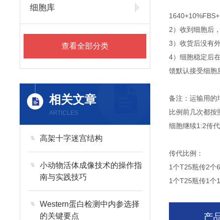
细胞库
1640+10%
2）收到细胞后
3）收货后没有外
查看全部分类
4）细胞稳定后
馈默认接受细胞
相关文章
备注：运输用的
比例前几次都按
ARTICLES
细胞继续1:2
高架十字迷宫结构
传代比例：
小动物活体成像技术的操作指
1个T25瓶传2个
南与实践技巧
1个T25瓶传1个
Western蛋白检测中内参选择
的关键要点
产