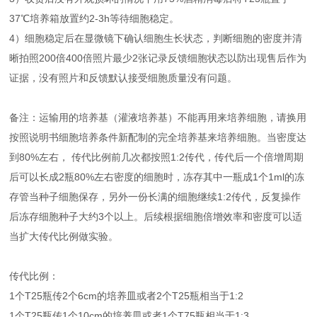
37℃培养箱放置约2-3h等待细胞稳定。
4）细胞稳定后在显微镜下确认细胞生长状态，判断细胞的密度并清
晰拍照200倍400倍照片最少2张记录反馈细胞状态以防出现售后作为
证据，没有照片和反馈默认接受细胞质量没有问题。
备注：运输用的培养基（灌液培养基）不能再用来培养细胞，请换用
按照说明书细胞培养条件新配制的完全培养基来培养细胞。当密度达
到80%左右， 传代比例前几次都按照1:2传代，传代后一个倍增周期
后可以长成2瓶80%左右密度的细胞时，冻存其中一瓶成1个1ml的冻
存管当种子细胞保存，另外一份长满的细胞继续1:2传代，反复操作
后冻存细胞种子大约3个以上。后续根据细胞倍增效率和密度可以适
当扩大传代比例做实验。
传代比例：
1个T25瓶传2个6cm的培养皿或者2个T25瓶相当于1:2
1个T25瓶传1个10cm的培养皿或者1个T75瓶相当于1:3