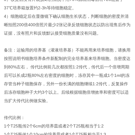
37℃培养箱放置约2-3h等待细胞稳定。
4）细胞稳定后在显微镜下确认细胞生长状态，判断细胞的密度并清
晰拍照200倍400倍照片最少2张记录反馈细胞状态以防出现售后作为
证据，没有照片和反馈默认接受细胞质量没有问题。
备注：运输用的培养基（灌液培养基）不能再用来培养细胞，请换用
按照说明书细胞培养条件新配制的完全培养基来培养细胞。当密度达
到80%左右， 传代比例前几次都按照1:2传代，传代后一个倍增周期
后可以长成2瓶80%左右密度的细胞时，冻存其中一瓶成1个1ml的冻
存管当种子细胞保存，另外一份长满的细胞继续1:2传代，反复操作
后冻存细胞种子大约3个以上。后续根据细胞倍增效率和密度可以适
当扩大传代比例做实验。
传代比例：
1个T25瓶传2个6cm的培养皿或者2个T25瓶相当于1:2
1个T25瓶传1个10cm的培养皿或者1个T75瓶相当于1:3