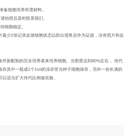
，提前准备细胞培养所需材料。
，请拍照后及时联系我们。
等待细胞稳定。
照片最少2张记录反馈细胞状态以防出现售后作为证据，没有照片和反
件新配制的完全培养基来培养细胞。当密度达到80%左右， 传代
冻存其中一瓶成1个1ml的冻存管当种子细胞保存，另外一份长满的
度可以适当扩大传代比例做实验。