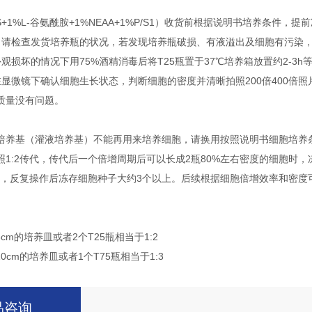
BS+1%L-谷氨酰胺+1%NEAA+1%P/S1）收货前根据说明书培养条件
，请检查发货培养瓶的状况，若发现培养瓶破损、有液溢出及细胞有污染
观损坏的情况下用75%酒精消毒后将T25瓶置于37℃培养箱放置约2-3h
在显微镜下确认细胞生长状态，判断细胞的密度并清晰拍照200倍400倍
质量没有问题。
培养基（灌液培养基）不能再用来培养细胞，请换用按照说明书细胞培养条
照1:2传代，传代后一个倍增周期后可以长成2瓶80%左右密度的细胞时，
传代，反复操作后冻存细胞种子大约3个以上。后续根据细胞倍增效率和密
6cm的培养皿或者2个T25瓶相当于1:2
10cm的培养皿或者1个T75瓶相当于1:3
品咨询