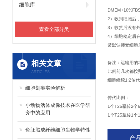
细胞库
DMEM+10%F
2）收到细胞后
3）收货后没有外
查看全部分类
4）细胞稳定后
馈默认接受细胞
相关文章
备注：运输用的
比例前几次都按
ARTICLES
细胞继续1:2
细胞划痕实验解析
传代比例：
小动物活体成像技术在医学研
1个T25瓶传2个
究中的应用
1个T25瓶传1个
兔胚胎成纤维细胞生物学特性
产