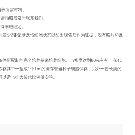
胞培养所需材料。
，请拍照后及时联系我们。
等待细胞稳定。
照片最少2张记录反馈细胞状态以防出现售后作为证据，没有照片和反
件新配制的完全培养基来培养细胞。当密度达到80%左右， 传代
冻存其中一瓶成1个1ml的冻存管当种子细胞保存，另外一份长满的
度可以适当扩大传代比例做实验。