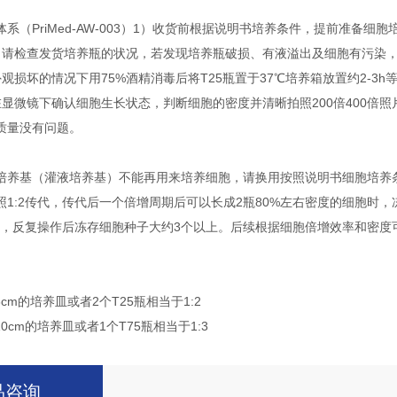
系（PriMed-AW-003）1）收货前根据说明书培养条件，提前准备细
，请检查发货培养瓶的状况，若发现培养瓶破损、有液溢出及细胞有污染
观损坏的情况下用75%酒精消毒后将T25瓶置于37℃培养箱放置约2-3h
在显微镜下确认细胞生长状态，判断细胞的密度并清晰拍照200倍400倍
质量没有问题。
培养基（灌液培养基）不能再用来培养细胞，请换用按照说明书细胞培养条
照1:2传代，传代后一个倍增周期后可以长成2瓶80%左右密度的细胞时，
传代，反复操作后冻存细胞种子大约3个以上。后续根据细胞倍增效率和密
6cm的培养皿或者2个T25瓶相当于1:2
10cm的培养皿或者1个T75瓶相当于1:3
品咨询