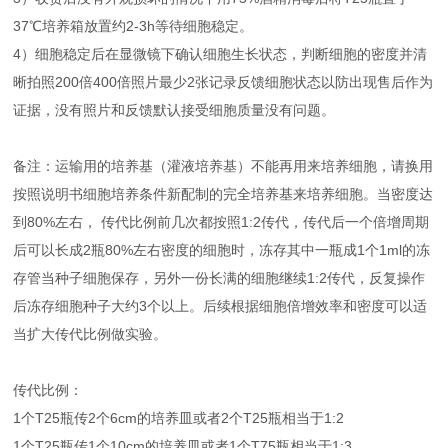
37℃培养箱放置约2-3h等待细胞稳定。
4）细胞稳定后在显微镜下确认细胞生长状态，判断细胞的密度并清
晰拍照200倍400倍照片最少2张记录反馈细胞状态以防出现售后作为
证据，没有照片和反馈默认接受细胞质量没有问题。
备注：运输用的培养基（灌液培养基）不能再用来培养细胞，请换用
按照说明书细胞培养条件新配制的完全培养基来培养细胞。当密度达
到80%左右， 传代比例前几次都按照1:2传代，传代后一个倍增周期
后可以长成2瓶80%左右密度的细胞时，冻存其中一瓶成1个1ml的冻
存管当种子细胞保存，另外一份长满的细胞继续1:2传代，反复操作
后冻存细胞种子大约3个以上。后续根据细胞倍增效率和密度可以适
当扩大传代比例做实验。
传代比例：
1个T25瓶传2个6cm的培养皿或者2个T25瓶相当于1:2
1个T25瓶传1个10cm的培养皿或者1个T75瓶相当于1:3