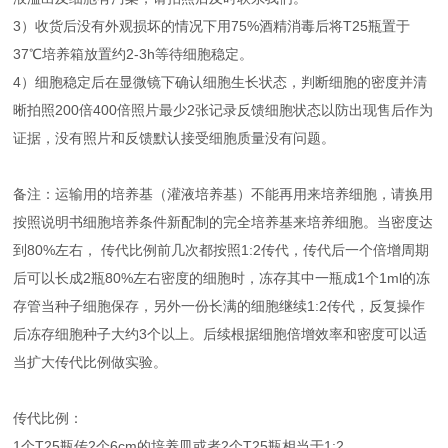
3）收货后没有外观损坏的情况下用75%酒精消毒后将T25瓶置于
37℃培养箱放置约2-3h等待细胞稳定。
4）细胞稳定后在显微镜下确认细胞生长状态，判断细胞的密度并清
晰拍照200倍400倍照片最少2张记录反馈细胞状态以防出现售后作为
证据，没有照片和反馈默认接受细胞质量没有问题。
备注：运输用的培养基（灌液培养基）不能再用来培养细胞，请换用
按照说明书细胞培养条件新配制的完全培养基来培养细胞。当密度达
到80%左右， 传代比例前几次都按照1:2传代，传代后一个倍增周期
后可以长成2瓶80%左右密度的细胞时，冻存其中一瓶成1个1ml的冻
存管当种子细胞保存，另外一份长满的细胞继续1:2传代，反复操作
后冻存细胞种子大约3个以上。后续根据细胞倍增效率和密度可以适
当扩大传代比例做实验。
传代比例：
1个T25瓶传2个6cm的培养皿或者2个T25瓶相当于1:2