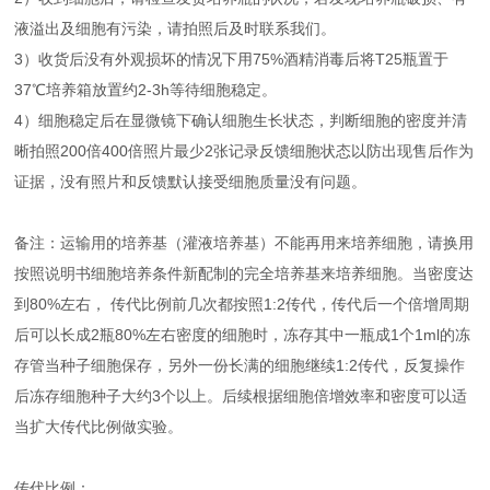
液溢出及细胞有污染，请拍照后及时联系我们。
3）收货后没有外观损坏的情况下用75%酒精消毒后将T25瓶置于
37℃培养箱放置约2-3h等待细胞稳定。
4）细胞稳定后在显微镜下确认细胞生长状态，判断细胞的密度并清
晰拍照200倍400倍照片最少2张记录反馈细胞状态以防出现售后作为
证据，没有照片和反馈默认接受细胞质量没有问题。
备注：运输用的培养基（灌液培养基）不能再用来培养细胞，请换用
按照说明书细胞培养条件新配制的完全培养基来培养细胞。当密度达
到80%左右， 传代比例前几次都按照1:2传代，传代后一个倍增周期
后可以长成2瓶80%左右密度的细胞时，冻存其中一瓶成1个1ml的冻
存管当种子细胞保存，另外一份长满的细胞继续1:2传代，反复操作
后冻存细胞种子大约3个以上。后续根据细胞倍增效率和密度可以适
当扩大传代比例做实验。
传代比例：