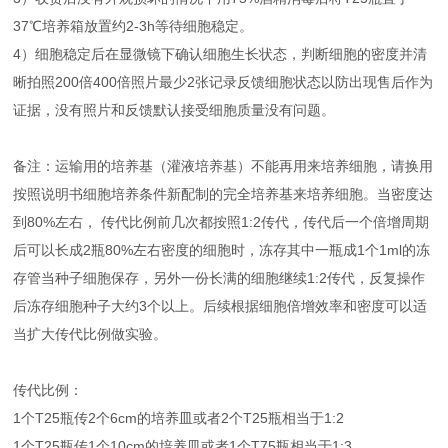
37℃培养箱放置约2-3h等待细胞稳定。
4）细胞稳定后在显微镜下确认细胞生长状态，判断细胞的密度并清
晰拍照200倍400倍照片最少2张记录反馈细胞状态以防出现售后作为
证据，没有照片和反馈默认接受细胞质量没有问题。
备注：运输用的培养基（灌液培养基）不能再用来培养细胞，请换用
按照说明书细胞培养条件新配制的完全培养基来培养细胞。当密度达
到80%左右， 传代比例前几次都按照1:2传代，传代后一个倍增周期
后可以长成2瓶80%左右密度的细胞时，冻存其中一瓶成1个1ml的冻
存管当种子细胞保存，另外一份长满的细胞继续1:2传代，反复操作
后冻存细胞种子大约3个以上。后续根据细胞倍增效率和密度可以适
当扩大传代比例做实验。
传代比例：
1个T25瓶传2个6cm的培养皿或者2个T25瓶相当于1:2
1个T25瓶传1个10cm的培养皿或者1个T75瓶相当于1:3