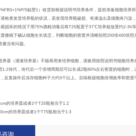
A+10%FBS+1%P/S贴壁1）收货前根据说明书培养条件，提前准备细胞培养
，请检查发货培养瓶的状况，若发现培养瓶破损、有液溢出及细胞有污染
观损坏的情况下用75%酒精消毒后将T25瓶置于37℃培养箱放置约2-3h
在显微镜下确认细胞生长状态，判断细胞的密度并清晰拍照200倍400倍
质量没有问题。
培养基（灌液培养基）不能再用来培养细胞，请换用按照说明书细胞培养条
照1:2传代，传代后一个倍增周期后可以长成2瓶80%左右密度的细胞时，
传代，反复操作后冻存细胞种子大约3个以上。后续根据细胞倍增效率和密
6cm的培养皿或者2个T25瓶相当于1:2
10cm的培养皿或者1个T75瓶相当于1:3
品咨询