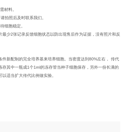
所需材料。
，请拍照后及时联系我们。
等待细胞稳定。
照片最少2张记录反馈细胞状态以防出现售后作为证据，没有照片和反
件新配制的完全培养基来培养细胞。当密度达到80%左右， 传代
冻存其中一瓶成1个1ml的冻存管当种子细胞保存，另外一份长满的
度可以适当扩大传代比例做实验。