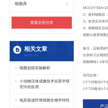
细胞库
MCCOY'S5
2）收到细胞后
3）收货后没有外
查看全部分类
4）细胞稳定后
馈默认接受细胞
相关文章
备注：运输用的
比例前几次都按
ARTICLES
细胞继续1:2
细胞划痕实验解析
传代比例：
小动物活体成像技术在医学研
1个T25瓶传2个
究中的应用
1个T25瓶传1个
兔胚胎成纤维细胞生物学特性
产