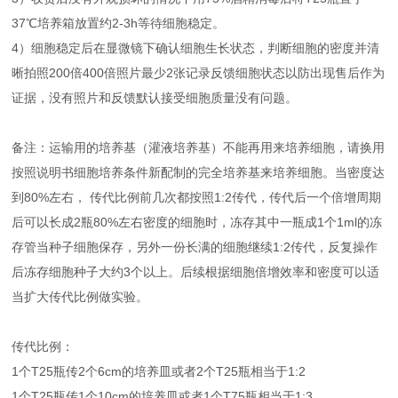
37℃培养箱放置约2-3h等待细胞稳定。
4）细胞稳定后在显微镜下确认细胞生长状态，判断细胞的密度并清
晰拍照200倍400倍照片最少2张记录反馈细胞状态以防出现售后作为
证据，没有照片和反馈默认接受细胞质量没有问题。
备注：运输用的培养基（灌液培养基）不能再用来培养细胞，请换用
按照说明书细胞培养条件新配制的完全培养基来培养细胞。当密度达
到80%左右， 传代比例前几次都按照1:2传代，传代后一个倍增周期
后可以长成2瓶80%左右密度的细胞时，冻存其中一瓶成1个1ml的冻
存管当种子细胞保存，另外一份长满的细胞继续1:2传代，反复操作
后冻存细胞种子大约3个以上。后续根据细胞倍增效率和密度可以适
当扩大传代比例做实验。
传代比例：
1个T25瓶传2个6cm的培养皿或者2个T25瓶相当于1:2
1个T25瓶传1个10cm的培养皿或者1个T75瓶相当于1:3