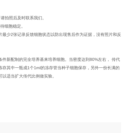
，请拍照后及时联系我们。
等待细胞稳定。
照片最少2张记录反馈细胞状态以防出现售后作为证据，没有照片和反
件新配制的完全培养基来培养细胞。当密度达到80%左右， 传代
冻存其中一瓶成1个1ml的冻存管当种子细胞保存，另外一份长满的
度可以适当扩大传代比例做实验。