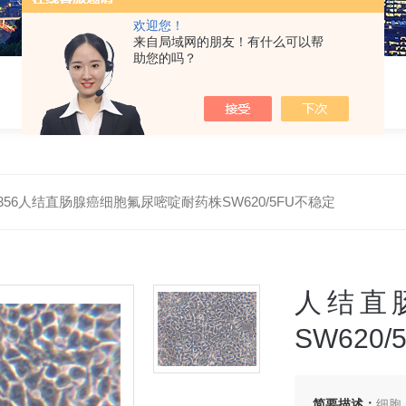
欢迎您！
来自局域网的朋友！有什么可以帮
助您的吗？
H0356人结直肠腺癌细胞氟尿嘧啶耐药株SW620/5FU不稳定
人结直
SW620
简要描述：
细胞