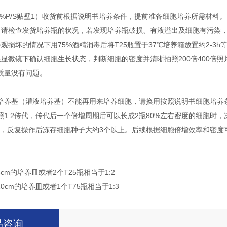
BS+1%P/S贴壁1）收货前根据说明书培养条件，提前准备细胞培养所需材料。
，请检查发货培养瓶的状况，若发现培养瓶破损、有液溢出及细胞有污染
观损坏的情况下用75%酒精消毒后将T25瓶置于37℃培养箱放置约2-3h
在显微镜下确认细胞生长状态，判断细胞的密度并清晰拍照200倍400倍
质量没有问题。
培养基（灌液培养基）不能再用来培养细胞，请换用按照说明书细胞培养条
照1:2传代，传代后一个倍增周期后可以长成2瓶80%左右密度的细胞时，
传代，反复操作后冻存细胞种子大约3个以上。后续根据细胞倍增效率和密
6cm的培养皿或者2个T25瓶相当于1:2
10cm的培养皿或者1个T75瓶相当于1:3
品咨询