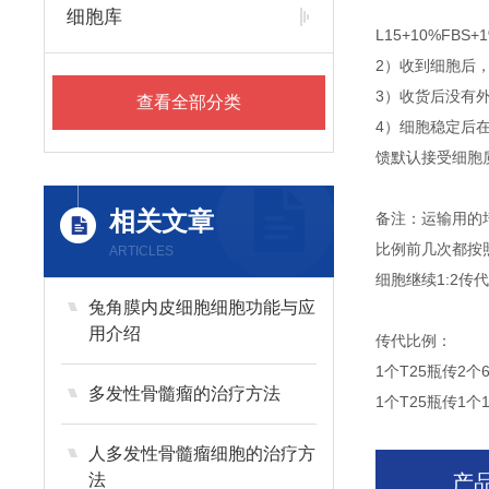
细胞库
L15+10%F
2）收到细胞后
3）收货后没有外
查看全部分类
4）细胞稳定后
馈默认接受细胞
相关文章
备注：运输用的
比例前几次都按
ARTICLES
细胞继续1:2
兔角膜内皮细胞细胞功能与应
用介绍
传代比例：
1个T25瓶传2个
多发性骨髓瘤的治疗方法
1个T25瓶传1个
人多发性骨髓瘤细胞的治疗方
法
产