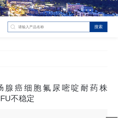
肠腺癌细胞氟尿嘧啶耐药株
/5FU不稳定