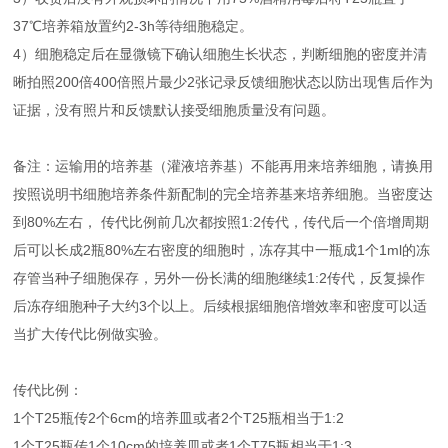
37℃培养箱放置约2-3h等待细胞稳定。
4）细胞稳定后在显微镜下确认细胞生长状态，判断细胞的密度并清
晰拍照200倍400倍照片最少2张记录反馈细胞状态以防出现售后作为
证据，没有照片和反馈默认接受细胞质量没有问题。
备注：运输用的培养基（灌液培养基）不能再用来培养细胞，请换用
按照说明书细胞培养条件新配制的完全培养基来培养细胞。当密度达
到80%左右， 传代比例前几次都按照1:2传代，传代后一个倍增周期
后可以长成2瓶80%左右密度的细胞时，冻存其中一瓶成1个1ml的冻
存管当种子细胞保存，另外一份长满的细胞继续1:2传代，反复操作
后冻存细胞种子大约3个以上。后续根据细胞倍增效率和密度可以适
当扩大传代比例做实验。
传代比例：
1个T25瓶传2个6cm的培养皿或者2个T25瓶相当于1:2
1个T25瓶传1个10cm的培养皿或者1个T75瓶相当于1:3