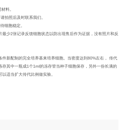
所需材料。
，请拍照后及时联系我们。
等待细胞稳定。
照片最少2张记录反馈细胞状态以防出现售后作为证据，没有照片和反
件新配制的完全培养基来培养细胞。当密度达到80%左右， 传代
冻存其中一瓶成1个1ml的冻存管当种子细胞保存，另外一份长满的
度可以适当扩大传代比例做实验。