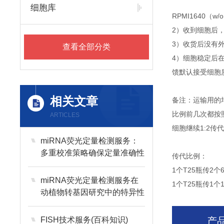
细胞库
RPMI1640（
2）收到细胞后
3）收货后没有外
查看全部分类
4）细胞稳定后
馈默认接受细胞
相关文章
备注：运输用的
比例前几次都按
ARTICLES
细胞继续1:2
miRNA荧光定量检测服务：
多重校准策略确保定量准确性
传代比例：
1个T25瓶传2个
miRNA荧光定量检测服务在
1个T25瓶传1个
动植物转基因研究中的特异性
应用
FISH技术服务(百科知识)
产