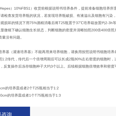
w/oHepes）10%FBS1）收货前根据说明书培养条件，提前准备细胞培养
，请检查发货培养瓶的状况，若发现培养瓶破损、有液溢出及细胞有污染
观损坏的情况下用75%酒精消毒后将T25瓶置于37℃培养箱放置约2-3h
在显微镜下确认细胞生长状态，判断细胞的密度并清晰拍照200倍400倍
质量没有问题。
培养基（灌液培养基）不能再用来培养细胞，请换用按照说明书细胞培养条
照1:2传代，传代后一个倍增周期后可以长成2瓶80%左右密度的细胞时，
传代，反复操作后冻存细胞种子大约3个以上。后续根据细胞倍增效率和密
6cm的培养皿或者2个T25瓶相当于1:2
10cm的培养皿或者1个T75瓶相当于1:3
品咨询