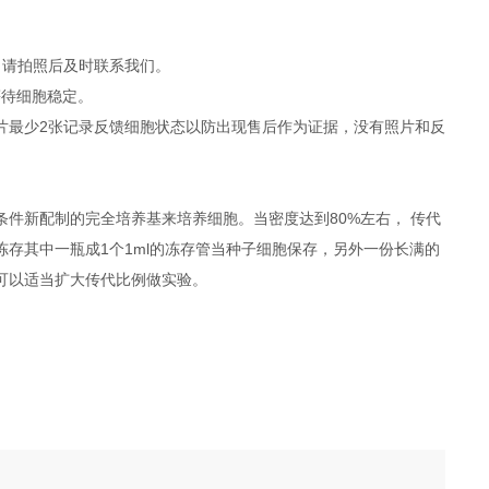
，请拍照后及时联系我们。
等待细胞稳定。
照片最少2张记录反馈细胞状态以防出现售后作为证据，没有照片和反
件新配制的完全培养基来培养细胞。当密度达到80%左右， 传代
冻存其中一瓶成1个1ml的冻存管当种子细胞保存，另外一份长满的
度可以适当扩大传代比例做实验。