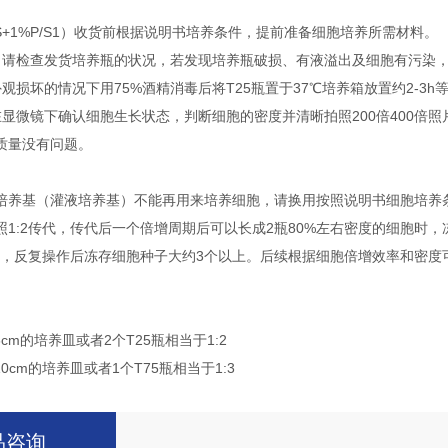
FBS+1%P/S1）收货前根据说明书培养条件，提前准备细胞培养所需材料。
，请检查发货培养瓶的状况，若发现培养瓶破损、有液溢出及细胞有污染
观损坏的情况下用75%酒精消毒后将T25瓶置于37℃培养箱放置约2-3h
在显微镜下确认细胞生长状态，判断细胞的密度并清晰拍照200倍400倍
质量没有问题。
培养基（灌液培养基）不能再用来培养细胞，请换用按照说明书细胞培养条
照1:2传代，传代后一个倍增周期后可以长成2瓶80%左右密度的细胞时，
传代，反复操作后冻存细胞种子大约3个以上。后续根据细胞倍增效率和密
6cm的培养皿或者2个T25瓶相当于1:2
10cm的培养皿或者1个T75瓶相当于1:3
品咨询