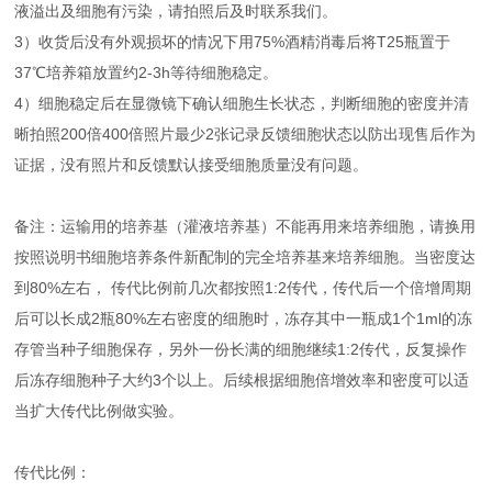
液溢出及细胞有污染，请拍照后及时联系我们。
3）收货后没有外观损坏的情况下用75%酒精消毒后将T25瓶置于
37℃培养箱放置约2-3h等待细胞稳定。
4）细胞稳定后在显微镜下确认细胞生长状态，判断细胞的密度并清
晰拍照200倍400倍照片最少2张记录反馈细胞状态以防出现售后作为
证据，没有照片和反馈默认接受细胞质量没有问题。
备注：运输用的培养基（灌液培养基）不能再用来培养细胞，请换用
按照说明书细胞培养条件新配制的完全培养基来培养细胞。当密度达
到80%左右， 传代比例前几次都按照1:2传代，传代后一个倍增周期
后可以长成2瓶80%左右密度的细胞时，冻存其中一瓶成1个1ml的冻
存管当种子细胞保存，另外一份长满的细胞继续1:2传代，反复操作
后冻存细胞种子大约3个以上。后续根据细胞倍增效率和密度可以适
当扩大传代比例做实验。
传代比例：