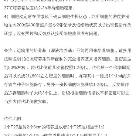
37℃培养箱放置约2-3h等待细胞稳定。
4）细胞稳定后在显微镜下确认细胞生长状态，判断细胞的密度并清
晰拍照200倍400倍照片最少2张记录反馈细胞状态以防出现售后作为
证据，没有照片和反馈默认接受细胞质量没有问题。
备注：运输用的培养基（灌液培养基）不能再用来培养细胞，请换用
按照说明书细胞培养条件新配制的完全培养基来培养细胞。当密度达
到80%左右， 传代比例前几次都按照1:2传代，传代后一个倍增周期
后可以长成2瓶80%左右密度的细胞时，冻存其中一瓶成1个1ml的冻
存管当种子细胞保存，另外一份长满的细胞继续1:2传代，反复操作
后冻存细胞种子大约3个以上。后续根据细胞倍增效率和密度可以适
当扩大传代比例做实验。
传代比例：
1个T25瓶传2个6cm的培养皿或者2个T25瓶相当于1:2
1个T25瓶传1个10cm的培养皿或者1个T75瓶相当于1:3