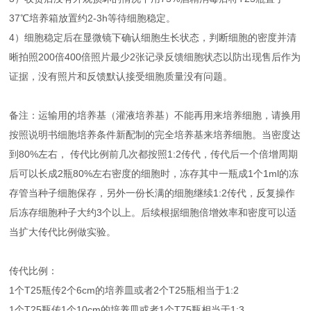
37℃培养箱放置约2-3h等待细胞稳定。
4）细胞稳定后在显微镜下确认细胞生长状态，判断细胞的密度并清
晰拍照200倍400倍照片最少2张记录反馈细胞状态以防出现售后作为
证据，没有照片和反馈默认接受细胞质量没有问题。
备注：运输用的培养基（灌液培养基）不能再用来培养细胞，请换用
按照说明书细胞培养条件新配制的完全培养基来培养细胞。当密度达
到80%左右， 传代比例前几次都按照1:2传代，传代后一个倍增周期
后可以长成2瓶80%左右密度的细胞时，冻存其中一瓶成1个1ml的冻
存管当种子细胞保存，另外一份长满的细胞继续1:2传代，反复操作
后冻存细胞种子大约3个以上。后续根据细胞倍增效率和密度可以适
当扩大传代比例做实验。
传代比例：
1个T25瓶传2个6cm的培养皿或者2个T25瓶相当于1:2
1个T25瓶传1个10cm的培养皿或者1个T75瓶相当于1:3