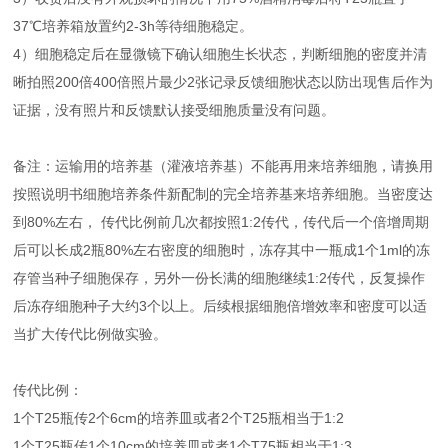
37℃培养箱放置约2-3h等待细胞稳定。
4）细胞稳定后在显微镜下确认细胞生长状态，判断细胞的密度并清
晰拍照200倍400倍照片最少2张记录反馈细胞状态以防出现售后作为
证据，没有照片和反馈默认接受细胞质量没有问题。
备注：运输用的培养基（灌液培养基）不能再用来培养细胞，请换用
按照说明书细胞培养条件新配制的完全培养基来培养细胞。当密度达
到80%左右， 传代比例前几次都按照1:2传代，传代后一个倍增周期
后可以长成2瓶80%左右密度的细胞时，冻存其中一瓶成1个1ml的冻
存管当种子细胞保存，另外一份长满的细胞继续1:2传代，反复操作
后冻存细胞种子大约3个以上。后续根据细胞倍增效率和密度可以适
当扩大传代比例做实验。
传代比例：
1个T25瓶传2个6cm的培养皿或者2个T25瓶相当于1:2
1个T25瓶传1个10cm的培养皿或者1个T75瓶相当于1:3