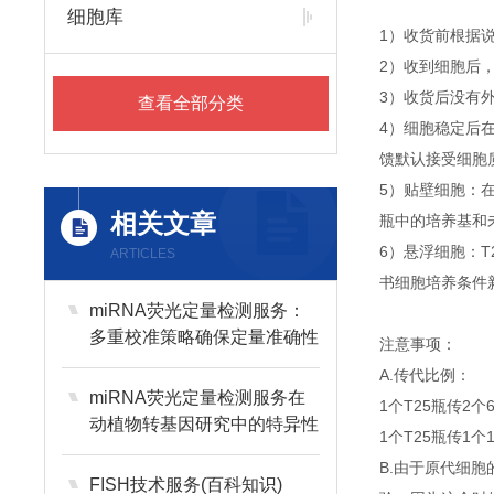
细胞库
1）收货前根据
2）收到细胞后
3）收货后没有外
查看全部分类
4）细胞稳定后
馈默认接受细胞
5）贴壁细胞：
相关文章
瓶中的培养基和
6）悬浮细胞：T
ARTICLES
书细胞培养条件
miRNA荧光定量检测服务：
多重校准策略确保定量准确性
注意事项：
A.传代比例：
miRNA荧光定量检测服务在
1个T25瓶传2个
动植物转基因研究中的特异性
1个T25瓶传1个
应用
B.由于原代细
FISH技术服务(百科知识)