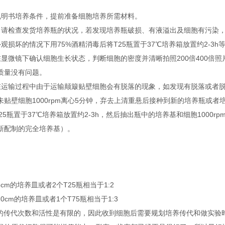
说明书培养条件，提前准备细胞培养所需材料。
，请检查发货培养瓶的状况，若发现培养瓶破损、有液溢出及细胞有污染
观损坏的情况下用75%酒精消毒后将T25瓶置于37℃培养箱放置约2-3h
在显微镜下确认细胞生长状态，判断细胞的密度并清晰拍照200倍400倍
质量没有问题。
在运输过程中由于运输颠簸贴壁细胞会有脱落的现象，如发现有脱落或者脱落后
未贴壁细胞1000rpm离心5分钟，弃去上清重悬后接种到新的培养瓶或
25瓶置于37℃培养箱放置约2-3h，然后抽出瓶中的培养基和细胞1000
新配制的完全培养基）。
6cm的培养皿或者2个T25瓶相当于1:2
10cm的培养皿或者1个T75瓶相当于1:3
胞的传代次数和活性是有限的，因此收到细胞后需要规划培养传代和做实验