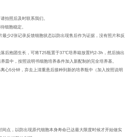
，请拍照后及时联系我们。
等待细胞稳定。
照片最少2张记录反馈细胞状态以防出现售后作为证据，没有照片和反
抱团生长，可将T25瓶置于37℃培养箱放置约2-3h，然后抽出
者培养皿中，按照说明书细胞培养条件加入新配制的完全培养基。
rpm离心5分钟，弃去上清重悬后接种到新的培养瓶中（加入按照说明
时间点，以防出现原代细胞本身寿命已达最大限度时候才开始做实