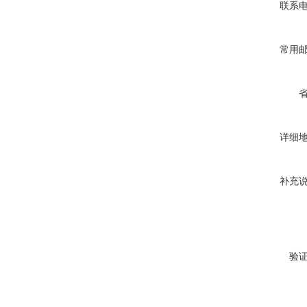
联系
常用
详细
补充
验