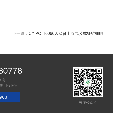
下一篇：
CY-PC-H0066人源肾上腺包膜成纤维细胞
80778
咨询
您用心服务
983
关注公众号