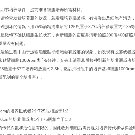
说明书培养条件，提前准备细胞培养所需材料。
，请检查发货培养瓶的状况，若发现培养瓶破损、有液溢出及细胞有污染
观损坏的情况下用75%酒精消毒后将T25瓶置于37℃培养箱放置约2-3h
在显微镜下确认细胞生长状态，判断细胞的密度并清晰拍照200倍400倍
质量没有问题。
在运输过程中由于运输颠簸贴壁细胞会有脱落的现象，如发现有脱落或者脱落后
未贴壁细胞1000rpm离心5分钟，弃去上清重悬后接种到新的培养瓶或
25瓶置于37℃培养箱放置约2-3h，然后抽出瓶中的培养基和细胞1000
新配制的完全培养基）。
6cm的培养皿或者2个T25瓶相当于1:2
10cm的培养皿或者1个T75瓶相当于1:3
胞的传代次数和活性是有限的，因此收到细胞后需要规划培养传代和做实验