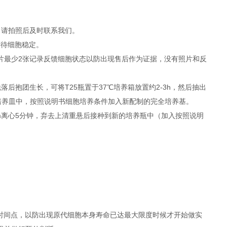
，请拍照后及时联系我们。
等待细胞稳定。
照片最少2张记录反馈细胞状态以防出现售后作为证据，没有照片和反
抱团生长，可将T25瓶置于37℃培养箱放置约2-3h，然后抽出
者培养皿中，按照说明书细胞培养条件加入新配制的完全培养基。
rpm离心5分钟，弃去上清重悬后接种到新的培养瓶中（加入按照说明
时间点，以防出现原代细胞本身寿命已达最大限度时候才开始做实