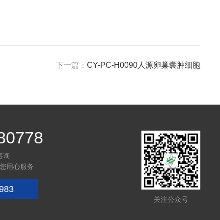
下一篇：
CY-PC-H0090人源卵巢囊肿细胞
80778
咨询
您用心服务
983
关注公众号