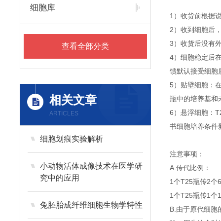
细胞库
1）收货前根据
2）收到细胞后
3）收货后没有外
查看全部分类
4）细胞稳定后
馈默认接受细胞
5）贴壁细胞：
相关文章
瓶中的培养基和
6）悬浮细胞：T
ARTICLES
书细胞培养条件
细胞划痕实验解析
注意事项：
小动物活体成像技术在医学研
A.传代比例：
究中的应用
1个T25瓶传2个
1个T25瓶传1个
兔胚胎成纤维细胞生物学特性
B.由于原代细