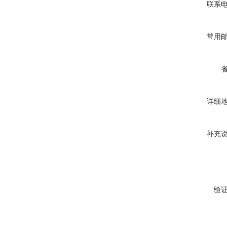
联系
常用
详细
补充
验