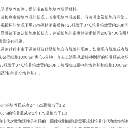
说明书培养条件，提前准备细胞培养所需材料。
，请检查发货培养瓶的状况，若发现培养瓶破损、有液溢出及细胞有污染
观损坏的情况下用75%酒精消毒后将T25瓶置于37℃培养箱放置约2-3h
在显微镜下确认细胞生长状态，判断细胞的密度并清晰拍照200倍400倍
质量没有问题。
在运输过程中由于运输颠簸贴壁细胞会有脱落的现象，如发现有脱落或者脱落后
未贴壁细胞1000rpm离心5分钟，弃去上清重悬后接种到新的培养瓶或
25瓶置于37℃培养箱放置约2-3h，然后抽出瓶中的培养基和细胞1000
新配制的完全培养基）。
6cm的培养皿或者2个T25瓶相当于1:2
10cm的培养皿或者1个T75瓶相当于1:3
胞的传代次数和活性是有限的，因此收到细胞后需要规划培养传代和做实验