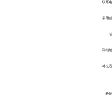
联系
常用
详细
补充
验