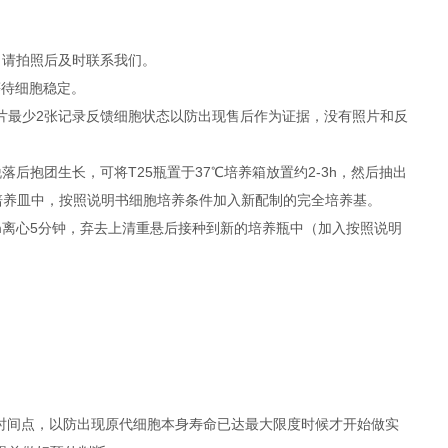
，请拍照后及时联系我们。
等待细胞稳定。
照片最少2张记录反馈细胞状态以防出现售后作为证据，没有照片和反
抱团生长，可将T25瓶置于37℃培养箱放置约2-3h，然后抽出
者培养皿中，按照说明书细胞培养条件加入新配制的完全培养基。
rpm离心5分钟，弃去上清重悬后接种到新的培养瓶中（加入按照说明
时间点，以防出现原代细胞本身寿命已达最大限度时候才开始做实