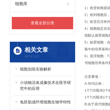
细胞库
1）收货前根据
2）收到细胞后
3）收货后没有外
查看全部分类
4）细胞稳定后
馈默认接受细胞
5）贴壁细胞：
相关文章
瓶中的培养基和
6）悬浮细胞：T
ARTICLES
书细胞培养条件
细胞划痕实验解析
注意事项：
小动物活体成像技术在医学研
A.传代比例：
究中的应用
1个T25瓶传2个
1个T25瓶传1个
兔胚胎成纤维细胞生物学特性
B.由于原代细