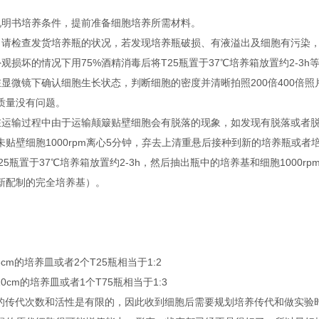
说明书培养条件，提前准备细胞培养所需材料。
，请检查发货培养瓶的状况，若发现培养瓶破损、有液溢出及细胞有污染
观损坏的情况下用75%酒精消毒后将T25瓶置于37℃培养箱放置约2-3h
在显微镜下确认细胞生长状态，判断细胞的密度并清晰拍照200倍400倍
质量没有问题。
在运输过程中由于运输颠簸贴壁细胞会有脱落的现象，如发现有脱落或者脱落后
未贴壁细胞1000rpm离心5分钟，弃去上清重悬后接种到新的培养瓶或
25瓶置于37℃培养箱放置约2-3h，然后抽出瓶中的培养基和细胞1000
新配制的完全培养基）。
6cm的培养皿或者2个T25瓶相当于1:2
10cm的培养皿或者1个T75瓶相当于1:3
胞的传代次数和活性是有限的，因此收到细胞后需要规划培养传代和做实验