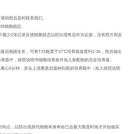
，请拍照后及时联系我们。
等待细胞稳定。
照片最少2张记录反馈细胞状态以防出现售后作为证据，没有照片和反
抱团生长，可将T25瓶置于37℃培养箱放置约2-3h，然后抽出
者培养皿中，按照说明书细胞培养条件加入新配制的完全培养基。
rpm离心5分钟，弃去上清重悬后接种到新的培养瓶中（加入按照说明
时间点，以防出现原代细胞本身寿命已达最大限度时候才开始做实