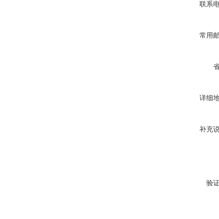
联系
常用
详细
补充
验