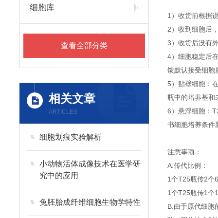
细胞库
1）收货前根据
2）收到细胞后
3）收货后没有外
查看全部分类
4）细胞稳定后
馈默认接受细胞
5）贴壁细胞：
相关文章
瓶中的培养基和
6）悬浮细胞：T
ARTICLES
书细胞培养条件
细胞划痕实验解析
注意事项：
小动物活体成像技术在医学研
A.传代比例：
究中的应用
1个T25瓶传2个
1个T25瓶传1个
兔胚胎成纤维细胞生物学特性
B.由于原代细