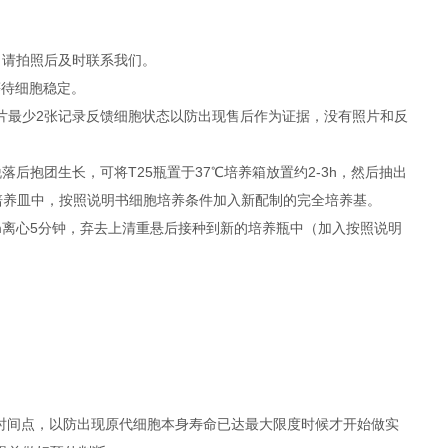
，请拍照后及时联系我们。
等待细胞稳定。
照片最少2张记录反馈细胞状态以防出现售后作为证据，没有照片和反
抱团生长，可将T25瓶置于37℃培养箱放置约2-3h，然后抽出
者培养皿中，按照说明书细胞培养条件加入新配制的完全培养基。
rpm离心5分钟，弃去上清重悬后接种到新的培养瓶中（加入按照说明
时间点，以防出现原代细胞本身寿命已达最大限度时候才开始做实