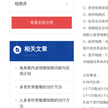
细胞库
1）收货前根据
2）收到细胞后
3）收货后没有外
查看全部分类
4）细胞稳定后
馈默认接受细胞
5）贴壁细胞：
相关文章
瓶中的培养基和
6）悬浮细胞：T
ARTICLES
书细胞培养条件
兔角膜内皮细胞细胞功能与应
用介绍
注意事项：
A.传代比例：
多发性骨髓瘤的治疗方法
1个T25瓶传2个
1个T25瓶传1个
人多发性骨髓瘤细胞的治疗方
B.由于原代细
法