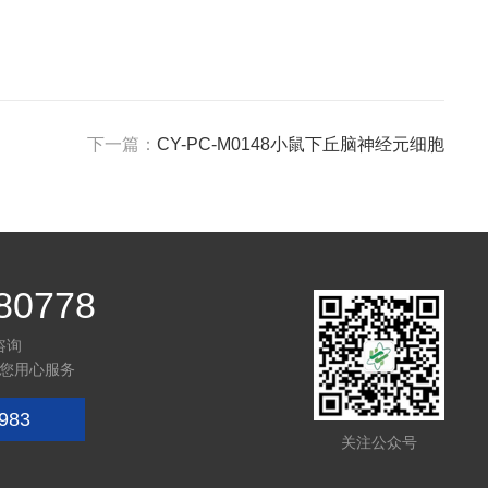
下一篇：
CY-PC-M0148小鼠下丘脑神经元细胞
80778
咨询
您用心服务
983
关注公众号