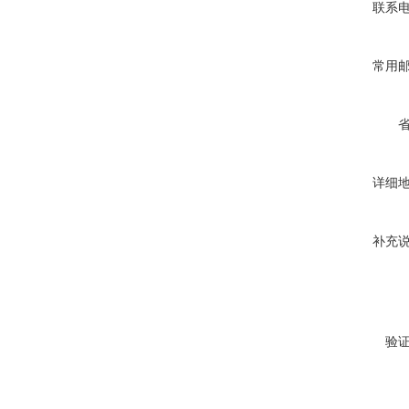
联系
常用
详细
补充
验