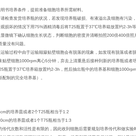
说明书培养条件，提前准备细胞培养所需材料。
，请检查发货培养瓶的状况，若发现培养瓶破损、有液溢出及细胞有污染
观损坏的情况下用75%酒精消毒后将T25瓶置于37℃培养箱放置约2-3h
在显微镜下确认细胞生长状态，判断细胞的密度并清晰拍照200倍400倍
质量没有问题。
在运输过程中由于运输颠簸贴壁细胞会有脱落的现象，如发现有脱落或者脱落后
未贴壁细胞1000rpm离心5分钟，弃去上清重悬后接种到新的培养瓶或
25瓶置于37℃培养箱放置约2-3h，然后抽出瓶中的培养基和细胞1000
新配制的完全培养基）。
6cm的培养皿或者2个T25瓶相当于1:2
10cm的培养皿或者1个T75瓶相当于1:3
胞的传代次数和活性是有限的，因此收到细胞后需要规划培养传代和做实验