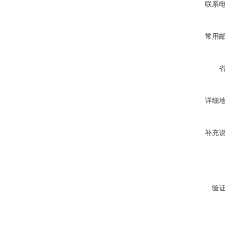
联系
常用
详细
补充
验