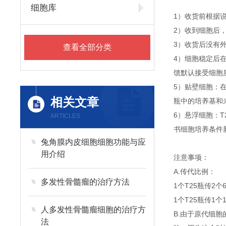
细胞库
1）收货前根据
2）收到细胞后
3）收货后没有外
查看全部分类
4）细胞稳定后
馈默认接受细胞
5）贴壁细胞：
相关文章
瓶中的培养基和
6）悬浮细胞：T
ARTICLES
书细胞培养条件
兔角膜内皮细胞细胞功能与应
用介绍
注意事项：
A.传代比例：
多发性骨髓瘤的治疗方法
1个T25瓶传2个
1个T25瓶传1个
人多发性骨髓瘤细胞的治疗方
B.由于原代细
法