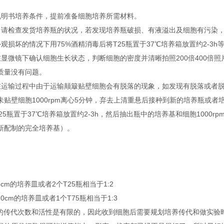
说明书培养条件，提前准备细胞培养所需材料。
，请检查发货培养瓶的状况，若发现培养瓶破损、有液溢出及细胞有污染
观损坏的情况下用75%酒精消毒后将T25瓶置于37℃培养箱放置约2-3h
在显微镜下确认细胞生长状态，判断细胞的密度并清晰拍照200倍400倍
质量没有问题。
在运输过程中由于运输颠簸贴壁细胞会有脱落的现象，如发现有脱落或者脱落后
未贴壁细胞1000rpm离心5分钟，弃去上清重悬后接种到新的培养瓶或
25瓶置于37℃培养箱放置约2-3h，然后抽出瓶中的培养基和细胞1000
新配制的完全培养基）。
6cm的培养皿或者2个T25瓶相当于1:2
10cm的培养皿或者1个T75瓶相当于1:3
胞的传代次数和活性是有限的，因此收到细胞后需要规划培养传代和做实验