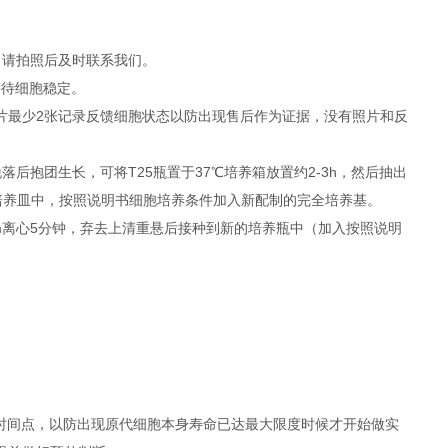
，请拍照后及时联系我们。
等待细胞稳定。
照片最少2张记录反馈细胞状态以防出现售后作为证据，没有照片和反
抱团生长，可将T25瓶置于37℃培养箱放置约2-3h，然后抽出
者培养皿中，按照说明书细胞培养条件加入新配制的完全培养基。
rpm离心5分钟，弃去上清重悬后接种到新的培养瓶中（加入按照说明
时间点，以防出现原代细胞本身寿命已达最大限度时候才开始做实