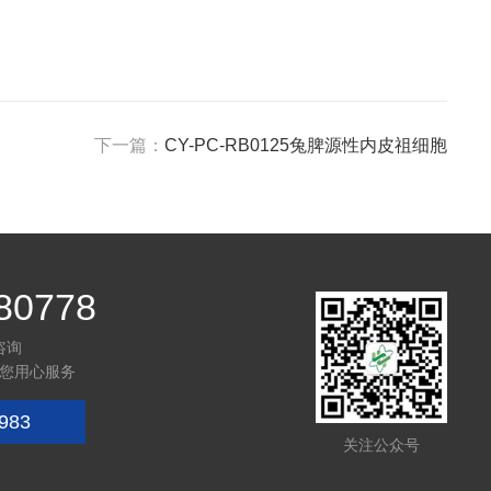
下一篇：
CY-PC-RB0125兔脾源性内皮祖细胞
80778
咨询
您用心服务
983
关注公众号