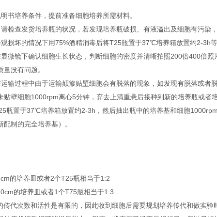
说明书培养条件，提前准备细胞培养所需材料。
，请检查发货培养瓶的状况，若发现培养瓶破损、有液溢出及细胞有污染
观损坏的情况下用75%酒精消毒后将T25瓶置于37℃培养箱放置约2-3h
在显微镜下确认细胞生长状态，判断细胞的密度并清晰拍照200倍400倍
质量没有问题。
在运输过程中由于运输颠簸贴壁细胞会有脱落的现象，如发现有脱落或者脱落后
未贴壁细胞1000rpm离心5分钟，弃去上清重悬后接种到新的培养瓶或
25瓶置于37℃培养箱放置约2-3h，然后抽出瓶中的培养基和细胞1000
新配制的完全培养基）。
6cm的培养皿或者2个T25瓶相当于1:2
10cm的培养皿或者1个T75瓶相当于1:3
胞的传代次数和活性是有限的，因此收到细胞后需要规划培养传代和做实验