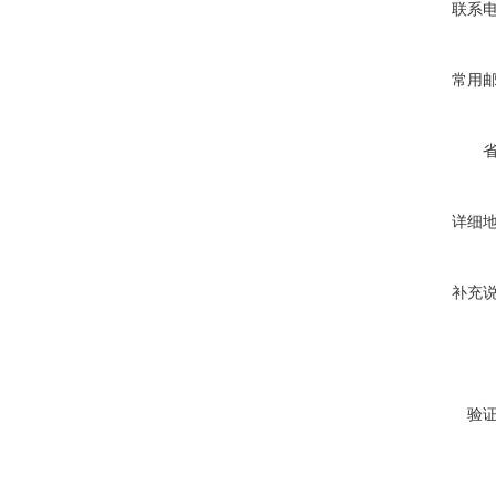
联系
常用
详细
补充
验