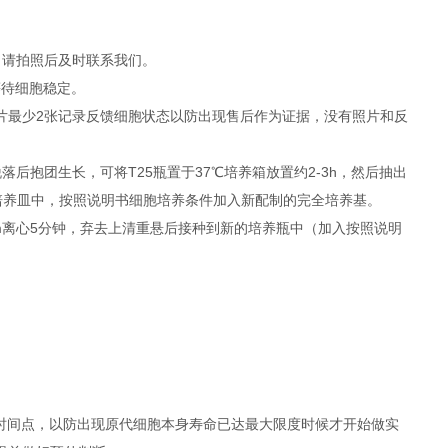
，请拍照后及时联系我们。
等待细胞稳定。
照片最少2张记录反馈细胞状态以防出现售后作为证据，没有照片和反
抱团生长，可将T25瓶置于37℃培养箱放置约2-3h，然后抽出
者培养皿中，按照说明书细胞培养条件加入新配制的完全培养基。
rpm离心5分钟，弃去上清重悬后接种到新的培养瓶中（加入按照说明
时间点，以防出现原代细胞本身寿命已达最大限度时候才开始做实