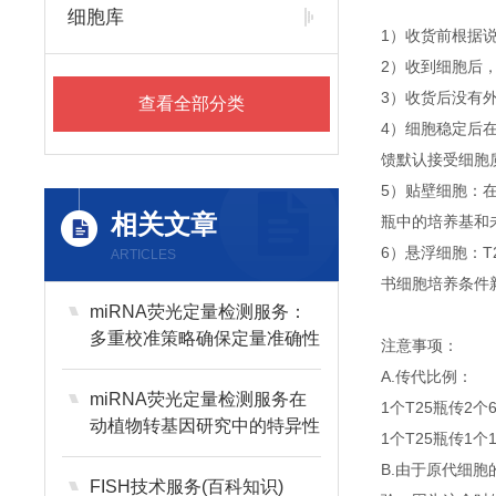
细胞库
1）收货前根据
2）收到细胞后
3）收货后没有外
查看全部分类
4）细胞稳定后
馈默认接受细胞
5）贴壁细胞：
相关文章
瓶中的培养基和
6）悬浮细胞：T
ARTICLES
书细胞培养条件
miRNA荧光定量检测服务：
多重校准策略确保定量准确性
注意事项：
A.传代比例：
miRNA荧光定量检测服务在
1个T25瓶传2个
动植物转基因研究中的特异性
1个T25瓶传1个
应用
B.由于原代细
FISH技术服务(百科知识)