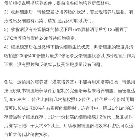
货前根据说明书培养条件，提前准备细胞培养所需材料。
2）收到细胞后，请检查发货培养瓶的状况，若发现培养瓶破损、有
液溢出及细胞有污染，请拍照后及时联系我们。
3）收货后没有外观损坏的情况下用75%酒精消毒后将T25瓶置于
37℃培养箱放置约2-3h等待细胞稳定。
4）细胞稳定后在显微镜下确认细胞生长状态，判断细胞的密度并清
晰拍照200倍400倍照片最少2张记录反馈细胞状态以防出现售后作为
证据，没有照片和反馈默认接受细胞质量没有问题。
备注：运输用的培养基（灌液培养基）不能再用来培养细胞，请换用
按照说明书细胞培养条件新配制的完全培养基来培养细胞。当密度达
到80%左右， 传代比例前几次都按照1:2传代，传代后一个倍增周期
后可以长成2瓶80%左右密度的细胞时，冻存其中一瓶成1个1ml的冻
存管当种子细胞保存，另外一份长满的细胞继续1:2传代，反复操作
后冻存细胞种子大约3个以上。后续根据细胞倍增效率和密度可以适
当扩大传代比例做实验。